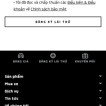
• Tôi đã đọc và chấp thuận các
Điều kiện & Điều
khoản
về
Chính sách bảo mật
.
ĐĂNG KÝ LÁI THỬ
BẢNG GIÁ
ĐĂNG KÝ LÁI THỬ
KHUYẾN MÃI
Sản phẩm
Mua xe
Tất cả dòng xe
Dịch vụ
Bảng giá
Destinator
Tin tức
Chính sách bảo hành
Khuyến mãi
Attrage
Về chúng tôi