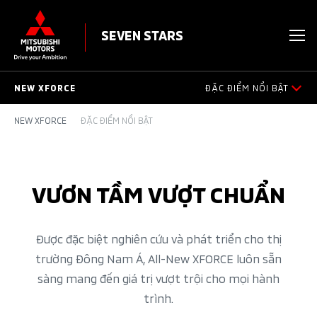
SEVEN STARS
NEW XFORCE
ĐẶC ĐIỂM NỔI BẬT
NEW XFORCE
ĐẶC ĐIỂM NỔI BẬT
ĐẶC ĐIỂM NỔI BẬT
THIẾT KẾ NGOẠI THẤT
VƯƠN TẦM VƯỢT CHUẨN
KHÔNG GIAN NỘI THẤT
AN TOÀN VƯỢT TRỘI
Được đặc biệt nghiên cứu và phát triển cho thị
trường Đông Nam Á, All-New XFORCE luôn sẵn
VẬN HÀNH
sàng mang đến giá trị vượt trội cho mọi hành
trình.
PHỤ KIỆN CHÍNH HÃNG