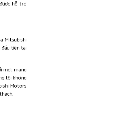
 được hỗ trợ
a Mitsubishi
đầu tiên tại
ổi mới, mang
ng tôi không
bishi Motors
 thách.