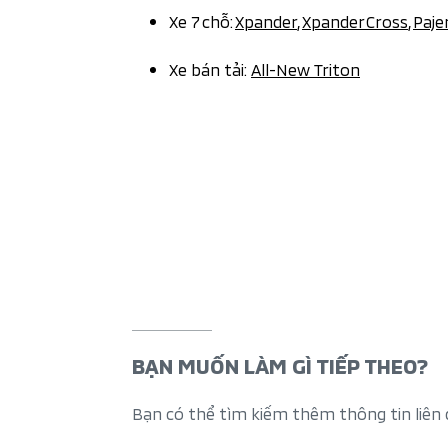
Xe 7
chỗ:
Xpander
,
Xpander Cross
,
Paje
Xe bán tải:
All-New Triton
BẠN MUỐN LÀM GÌ TIẾP THEO?
Bạn có thể tìm kiếm thêm thông tin liên