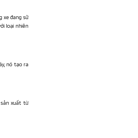
g xe đang sử
i loại nhiên
y, nó tạo ra
 sản xuất từ