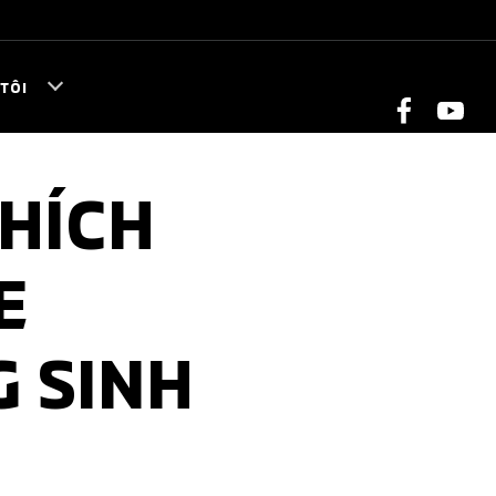
TÔI
HÍCH
E
G SINH