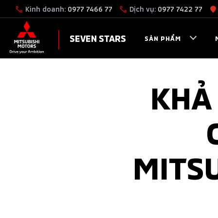
Kinh doanh:
0977 7466 77
Dịch vụ:
0977 7422 77
SEVEN STARS
SẢN PHẨM
KHẢ
MITSU