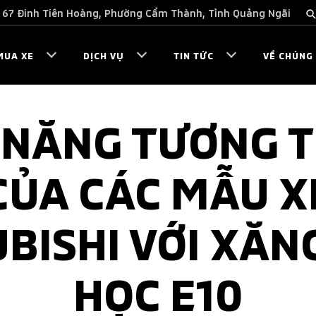
67 Đinh Tiên Hoàng, Phường Cẩm Thành, Tỉnh Quảng Ngãi
MUA XE
DỊCH VỤ
TIN TỨC
VỀ CHÚNG 
 NĂNG TƯƠNG T
CỦA CÁC MẪU X
BISHI VỚI XĂN
HỌC E10