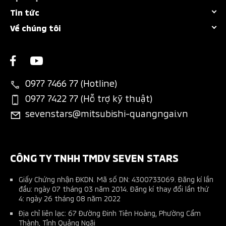
Bảng giá
Destinator
Tin tức
Chính sách bảo hành
Khuyến mãi
Attrage
Về chúng tôi
Sự kiện nổi bật
Bảo dưỡng nhanh
Dự tính chi phí
New Xforce
Giới thiệu
Tin khuyến mãi
Các hạng mục bảo dưỡng
Chương trình trả góp MAF
New Xpander
Liên hệ
Tin tổng hợp
Thông tin phụ tùng
Bán hàng dự án
New Xpander Cross
0977 7466 77 (Hotline)
Tin tuyển dụng
Đặt lịch dịch vụ
Đăng ký lái thử
0977 7422 77 (Hỗ trợ kỹ thuật)
All-New Triton
sevenstars@mitsubishi-quangngai.vn
Ứng dụng Mitsubishi Connect+
Phụ kiện chính hãng
Pajero Sport
Tài liệu hướng dẫn sử dụng
Phụ kiện nhà phân phối
Kế hoạch bảo dưỡng xe
Thu xe cũ đổi xe mới
CÔNG TY TNHH TMDV SEVEN STARS
Giấy Chứng nhận ĐKDN. Mã số DN: 4300733069. Đăng kí lần
đầu: ngày 07 tháng 03 năm 2014. Đăng kí thay đổi lần thứ
4: ngày 26 tháng 08 năm 2022
Địa chỉ liên lạc: 67 Đường Đinh Tiên Hoàng, Phường Cẩm
Thành, Tỉnh Quảng Ngãi