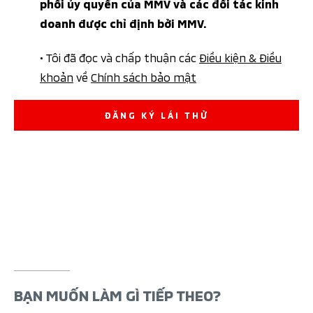
phối ủy quyền của MMV và các đối tác kinh
doanh được chỉ định bởi MMV.
• Tôi đã đọc và chấp thuận các
Điều kiện & Điều
khoản
về
Chính sách bảo mật
ĐĂNG KÝ LÁI THỬ
BẠN MUỐN LÀM GÌ TIẾP THEO?