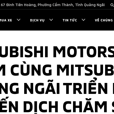
67 Đinh Tiên Hoàng, Phường Cẩm Thành, Tỉnh Quảng Ngãi
MUA XE
DỊCH VỤ
TIN TỨC
VỀ CHÚNG 
UBISHI MOTORS
 CÙNG MITSUB
NG NGÃI TRIỂN 
ẾN DỊCH CHĂM