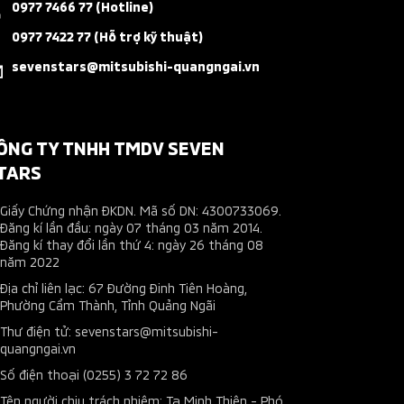
0977 7466 77 (Hotline)
0977 7422 77 (Hỗ trợ kỹ thuật)
sevenstars@mitsubishi-quangngai.vn
ÔNG TY TNHH TMDV SEVEN
TARS
Giấy Chứng nhận ĐKDN. Mã số DN: 4300733069.
Đăng kí lần đầu: ngày 07 tháng 03 năm 2014.
Đăng kí thay đổi lần thứ 4: ngày 26 tháng 08
năm 2022
Địa chỉ liên lạc: 67 Đường Đinh Tiên Hoàng,
Phường Cẩm Thành, Tỉnh Quảng Ngãi
Thư điện tử: sevenstars@mitsubishi-
quangngai.vn
Số điện thoại (0255) 3 72 72 86
Tên người chịu trách nhiệm: Tạ Minh Thiên - Phó