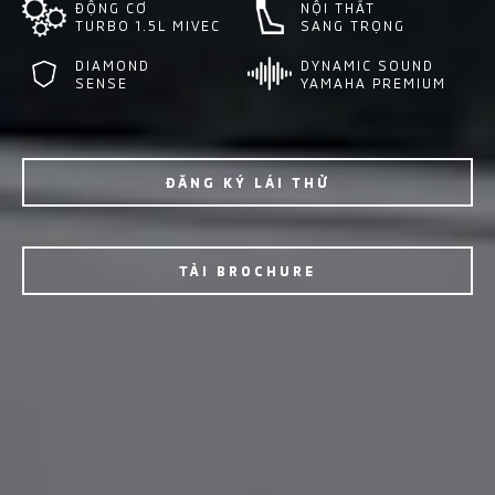
ĐỘNG CƠ
NỘI THẤT
TURBO 1.5L MIVEC
SANG TRỌNG
DIAMOND
DYNAMIC SOUND
SENSE
YAMAHA PREMIUM
ĐĂNG KÝ LÁI THỬ
TẢI BROCHURE