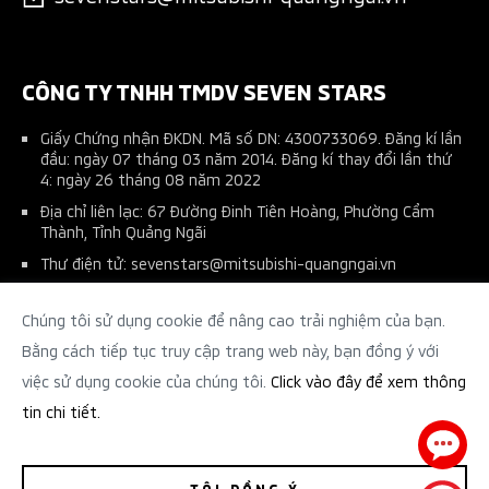
Pajero Sport
Tài liệu hướng dẫn sử dụng
Phụ kiện nhà phân phối
Kế hoạch bảo dưỡng xe
Thu xe cũ đổi xe mới
CÔNG TY TNHH TMDV SEVEN STARS
Giấy Chứng nhận ĐKDN. Mã số DN: 4300733069. Đăng kí lần
đầu: ngày 07 tháng 03 năm 2014. Đăng kí thay đổi lần thứ
4: ngày 26 tháng 08 năm 2022
Địa chỉ liên lạc: 67 Đường Đinh Tiên Hoàng, Phường Cẩm
Thành, Tỉnh Quảng Ngãi
Thư điện tử: sevenstars@mitsubishi-quangngai.vn
Số điện thoại (0255) 3 72 72 86
Chúng tôi sử dụng cookie để nâng cao trải nghiệm của bạn.
Tên người chịu trách nhiệm: Tạ Minh Thiên - Phó Giám Đốc
Điều Hành
Bằng cách tiếp tục truy cập trang web này, bạn đồng ý với
việc sử dụng cookie của chúng tôi.
Click vào đây để xem thông
tin chi tiết.
Chính sách bảo mật
TÔI ĐỒNG Ý