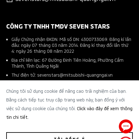
Pajero Sport
Tài liệu hướng dẫn sử dụng
Phụ kiện nhà phân phối
Kế hoạch bảo dưỡng xe
Thu xe cũ đổi xe mới
CÔNG TY TNHH TMDV SEVEN STARS
Giấy Chứng nhận ĐKDN. Mã số DN: 4300733069. Đăng kí lần
đầu: ngày 07 tháng 03 năm 2014. Đăng kí thay đổi lần thứ
4: ngày 26 tháng 08 năm 2022
Địa chỉ liên lạc: 67 Đường Đinh Tiên Hoàng, Phường Cẩm
Thành, Tỉnh Quảng Ngãi
Thư điện tử: sevenstars@mitsubishi-quangngai.vn
Số điện thoại (0255) 3 72 72 86
Chúng tôi sử dụng cookie để nâng cao trải nghiệm của bạn.
Tên người chịu trách nhiệm: Tạ Minh Thiên - Phó Giám Đốc
Điều Hành
Bằng cách tiếp tục truy cập trang web này, bạn đồng ý với
việc sử dụng cookie của chúng tôi.
Click vào đây để xem thông
tin chi tiết.
Chính sách bảo mật
TÔI ĐỒNG Ý