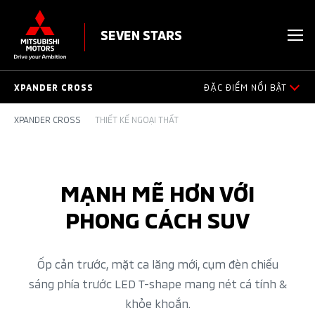
SEVEN STARS
XPANDER CROSS
ĐẶC ĐIỂM NỔI BẬT
XPANDER CROSS
THIẾT KẾ NGOẠI THẤT
TỔNG QUAN SẢN PHẨM
THIẾT KẾ NGOẠI THẤT
MẠNH MẼ HƠN VỚI
THIẾT KẾ NỘI THẤT
PHONG CÁCH SUV
TRANG BỊ
Ốp cản trước, mặt ca lăng mới, cụm đèn chiếu
AN TOÀN
sáng phía trước LED T-shape mang nét cá tính &
khỏe khoắn.
VẬN HÀNH