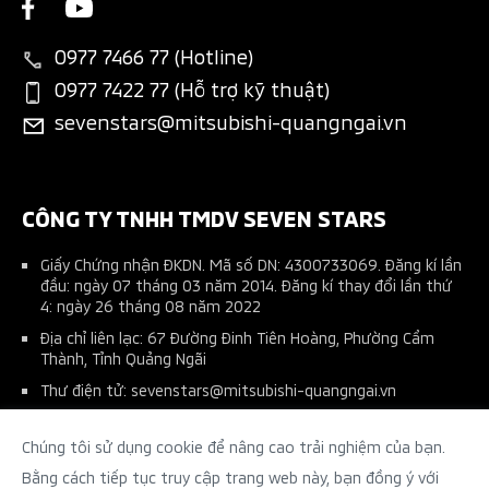
Chương trình trả góp MAF
New Xpander
Liên hệ
Tin tổng hợp
Thông tin phụ tùng
Bán hàng dự án
New Xpander Cross
0977 7466 77 (Hotline)
Tin tuyển dụng
Đặt lịch dịch vụ
Đăng ký lái thử
0977 7422 77 (Hỗ trợ kỹ thuật)
All-New Triton
sevenstars@mitsubishi-quangngai.vn
Ứng dụng Mitsubishi Connect+
Phụ kiện chính hãng
Pajero Sport
Tài liệu hướng dẫn sử dụng
Phụ kiện nhà phân phối
Kế hoạch bảo dưỡng xe
Thu xe cũ đổi xe mới
CÔNG TY TNHH TMDV SEVEN STARS
Giấy Chứng nhận ĐKDN. Mã số DN: 4300733069. Đăng kí lần
đầu: ngày 07 tháng 03 năm 2014. Đăng kí thay đổi lần thứ
4: ngày 26 tháng 08 năm 2022
Địa chỉ liên lạc: 67 Đường Đinh Tiên Hoàng, Phường Cẩm
Thành, Tỉnh Quảng Ngãi
Thư điện tử: sevenstars@mitsubishi-quangngai.vn
Số điện thoại (0255) 3 72 72 86
Chúng tôi sử dụng cookie để nâng cao trải nghiệm của bạn.
Tên người chịu trách nhiệm: Tạ Minh Thiên - Phó Giám Đốc
Điều Hành
Bằng cách tiếp tục truy cập trang web này, bạn đồng ý với