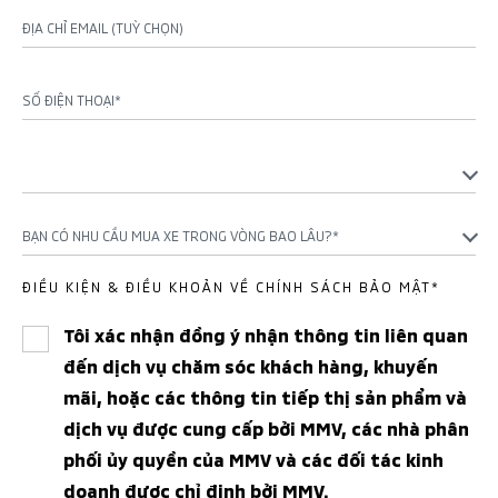
ĐỊA CHỈ EMAIL (TUỲ CHỌN)
SỐ ĐIỆN THOẠI*
BẠN CÓ NHU CẦU MUA XE TRONG VÒNG BAO LÂU?*
ĐIỀU KIỆN & ĐIỀU KHOẢN VỀ CHÍNH SÁCH BẢO MẬT*
Tôi xác nhận đồng ý nhận thông tin liên quan
đến dịch vụ chăm sóc khách hàng, khuyến
mãi, hoặc các thông tin tiếp thị sản phẩm và
dịch vụ được cung cấp bởi MMV, các nhà phân
phối ủy quyền của MMV và các đối tác kinh
doanh được chỉ định bởi MMV.