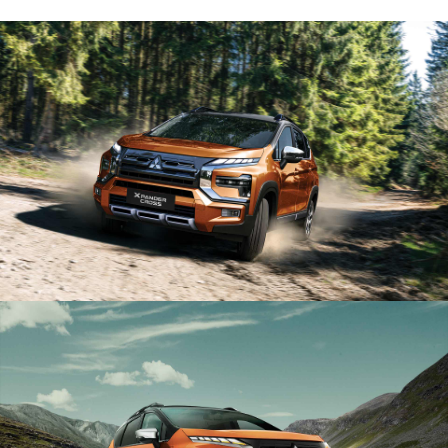
PHỤ KIỆN CHÍNH HÃNG
PHỤ KIỆN HỢP TÁC BÊN THỨ 3