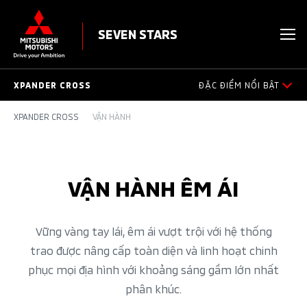
SEVEN STARS
XPANDER CROSS
ĐẶC ĐIỂM NỔI BẬT
XPANDER CROSS
VẬN HÀNH
TỔNG QUAN SẢN PHẨM
THIẾT KẾ NGOẠI THẤT
VẬN HÀNH ÊM ÁI
THIẾT KẾ NỘI THẤT
TRANG BỊ
Vững vàng tay lái, êm ái vượt trội với hệ thống
trao được nâng cấp toàn diện và linh hoạt chinh
AN TOÀN
phục mọi địa hình với khoảng sáng gầm lớn nhất
phân khúc.
VẬN HÀNH