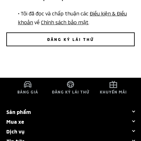
• Tôi đã đọc và chấp thuận các
Điều kiện & Điều
khoản
về
Chính sách bảo mật
.
ĐĂNG KÝ LÁI THỬ
BẢNG GIÁ
ĐĂNG KÝ LÁI THỬ
KHUYẾN MÃI
Sản phẩm
Mua xe
Tất cả dòng xe
Dịch vụ
Bảng giá
Destinator
Tin tức