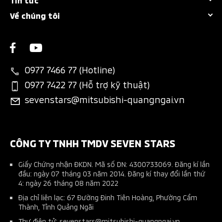
Chính sách bảo hành
Khuyến mãi
Attrage
Về chúng tôi
Sự kiện nổi bật
Bảo dưỡng nhanh
Dự tính chi phí
New Xforce
Giới thiệu
Tin khuyến mãi
Các hạng mục bảo dưỡng
Chương trình trả góp MAF
New Xpander
Liên hệ
Tin tổng hợp
Thông tin phụ tùng
Bán hàng dự án
New Xpander Cross
0977 7466 77 (Hotline)
Tin tuyển dụng
Đặt lịch dịch vụ
Đăng ký lái thử
0977 7422 77 (Hỗ trợ kỹ thuật)
All-New Triton
sevenstars@mitsubishi-quangngai.vn
Ứng dụng Mitsubishi Connect+
Phụ kiện chính hãng
Pajero Sport
Tài liệu hướng dẫn sử dụng
Phụ kiện nhà phân phối
Kế hoạch bảo dưỡng xe
Thu xe cũ đổi xe mới
CÔNG TY TNHH TMDV SEVEN STARS
Giấy Chứng nhận ĐKDN. Mã số DN: 4300733069. Đăng kí lần
đầu: ngày 07 tháng 03 năm 2014. Đăng kí thay đổi lần thứ
4: ngày 26 tháng 08 năm 2022
Địa chỉ liên lạc: 67 Đường Đinh Tiên Hoàng, Phường Cẩm
Thành, Tỉnh Quảng Ngãi
Thư điện tử: sevenstars@mitsubishi-quangngai.vn