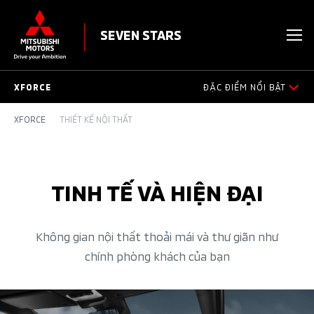
SEVEN STARS
XFORCE
ĐẶC ĐIỂM NỔI BẬT
XFORCE
THIẾT KẾ NỘI THẤT
ĐẶC ĐIỂM NỔI BẬT
THIẾT KẾ NGOẠI THẤT
TINH TẾ VÀ HIỆN ĐẠI​
KHÔNG GIAN NỘI THẤT
AN TOÀN VƯỢT TRỘI
Không gian nội thất thoải mái và thư giãn như
chính phòng khách của bạn
VẬN HÀNH
PHỤ KIỆN CHÍNH HÃNG