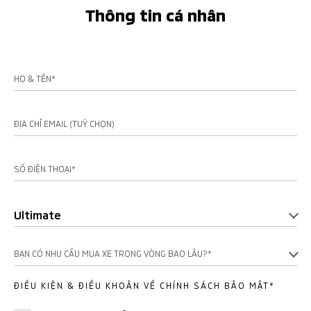
Thông tin cá nhân
HỌ & TÊN*
ĐỊA CHỈ EMAIL (TUỲ CHỌN)
SỐ ĐIỆN THOẠI*
Ultimate
BẠN CÓ NHU CẦU MUA XE TRONG VÒNG BAO LÂU?*
ĐIỀU KIỆN & ĐIỀU KHOẢN VỀ CHÍNH SÁCH BẢO MẬT*