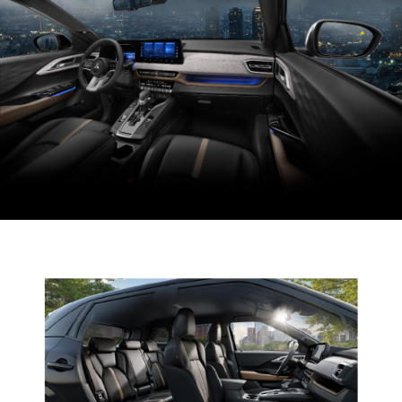
PHỤ KIỆN HỢP TÁC BÊN THỨ 3
ĐẶC QUYỀN HỘI VIÊN