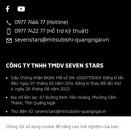
Giới thiệu
Tin khuyến mãi
Các hạng mục bảo dưỡng
Chương trình trả góp MAF
New Xpander
Liên hệ
Tin tổng hợp
Thông tin phụ tùng
Bán hàng dự án
New Xpander Cross
0977 7466 77 (Hotline)
Tin tuyển dụng
Đặt lịch dịch vụ
Đăng ký lái thử
0977 7422 77 (Hỗ trợ kỹ thuật)
All-New Triton
sevenstars@mitsubishi-quangngai.vn
Ứng dụng Mitsubishi Connect+
Phụ kiện chính hãng
Pajero Sport
Tài liệu hướng dẫn sử dụng
Phụ kiện nhà phân phối
Kế hoạch bảo dưỡng xe
Thu xe cũ đổi xe mới
CÔNG TY TNHH TMDV SEVEN STARS
Giấy Chứng nhận ĐKDN. Mã số DN: 4300733069. Đăng kí lần
đầu: ngày 07 tháng 03 năm 2014. Đăng kí thay đổi lần thứ
4: ngày 26 tháng 08 năm 2022
Địa chỉ liên lạc: 67 Đường Đinh Tiên Hoàng, Phường Cẩm
Thành, Tỉnh Quảng Ngãi
Thư điện tử: sevenstars@mitsubishi-quangngai.vn
Số điện thoại (0255) 3 72 72 86
Chúng tôi sử dụng cookie để nâng cao trải nghiệm của bạn.
Tên người chịu trách nhiệm: Tạ Minh Thiên - Phó Giám Đốc