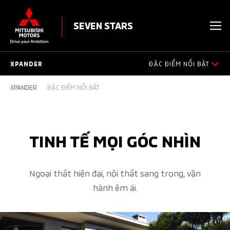
SEVEN STARS
XPANDER
ĐẶC ĐIỂM NỔI BẬT
XPANDER
ĐẶC ĐIỂM NỔI BẬT
THÀNH TỰU
ĐẶC ĐIỂM NỔI BẬT
TINH TẾ MỌI GÓC NHÌN
THIẾT KẾ NGOẠI THẤT
THIẾT KẾ NỘI THẤT
Ngoại thất hiện đại, nội thất sang trọng, vận
hành êm ái.
VẬN HÀNH
AN TOÀN