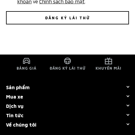
khoản
về
Chính sách bảo mật
.
ĐĂNG KÝ LÁI THỬ
BẢNG GIÁ
ĐĂNG KÝ LÁI THỬ
KHUYẾN MÃI
Sản phẩm
Mua xe
Tất cả dòng xe
Dịch vụ
Bảng giá
Destinator
Tin tức
Chính sách bảo hành
Khuyến mãi
Attrage
Về chúng tôi
Sự kiện nổi bật
Bảo dưỡng nhanh
Dự tính chi phí
New Xforce